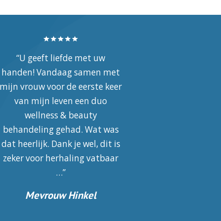
“Hele goede ervaring bij
“Erg fijne massag
Arovite, mijn vakantie is
behandeling gehad bij 
r
ontspannen begonnen, dank
Wellness & Beauty, sup
je wel Edith …”
team en helpen je gra
Marlou
Ilvy