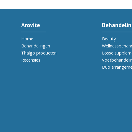
Arovite
Behandeli
“Hele goede ervaring bij
Home
Beauty
Arovite, mijn vakantie is
behan
Behandelingen
Wellnessbehan
ontspannen begonnen, dank
Welln
Thalgo producten
Losse supplem
je wel Edith …”
tea
Recensies
Voetbehandeli
Duo arrangem
Marlou