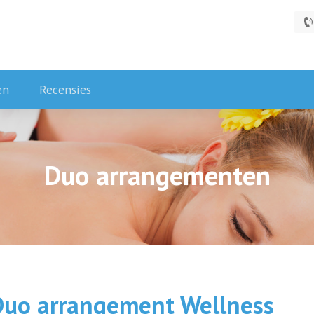
Uw gewenste datum *
Welk dagdeel heeft uw voorkeur *
en
Recensies
Heeft u nog vragen of opmerkingen?
Duo arrangementen
Duo arrangement Wellness