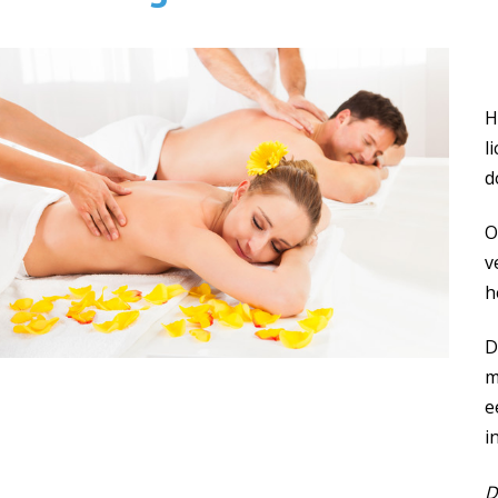
H
l
d
O
v
h
D
m
e
i
D